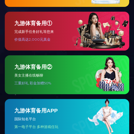
底部导航
网站首页
关
产品中心
视
创新研发 质量可靠
公司新闻
行
开云下注平台
网
【中国】有限
公司
版权所有Copyright © 2025 开云下注平台【中国】有限公司 压
|
|
|
|
|
|
|
|
|
完美·体育
九游平台
开云电子体育_开云(中国)官方