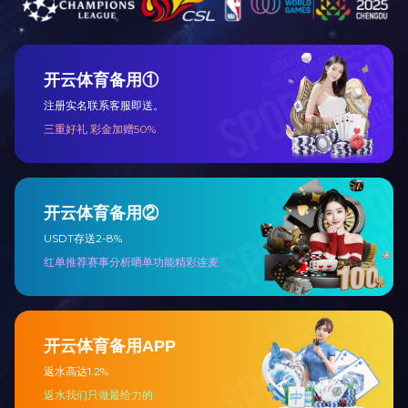
水果处理设备
开云下注平台【中国】有限公司
联系人：娄经理
菜场垃圾
手机：15893802688
地址：新乡市牧野区王村镇李庄
村村北
‹ 首页