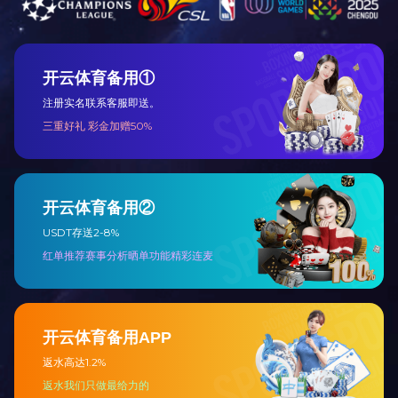
水果处理设备
开云下注平台【中国】有限公司
联系人：娄经理
洋姜压
手机：15893802688
地址：新乡市牧野区王村镇李庄
村村北
‹ 