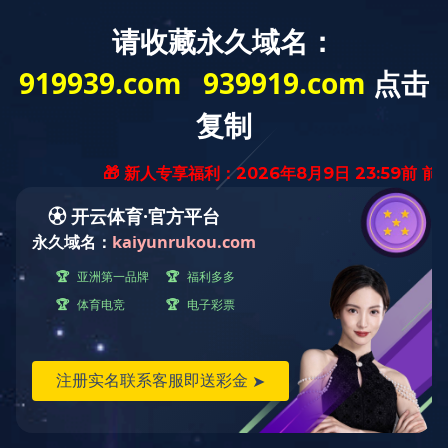
网站首页
关于嘉科
产品中心