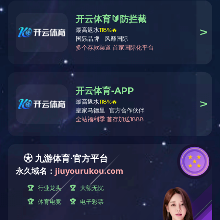
热搜关键词：
压榨机
单螺旋压榨机
双螺旋压榨机
您的当前位置：
网站首页