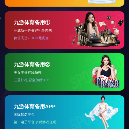
上一篇：
选择螺旋压
下一篇：
螺旋压榨机
相关新闻
流质的羊毛油脂混合物为什
对于大型尾菜的撕碎机和螺旋压榨机性能
相关产品